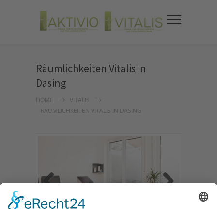
Räumlichkeiten Vitalis in
Dasing
HOME
VITALIS
RÄUMLICHKEITEN VITALIS IN DASING
Previous
Next